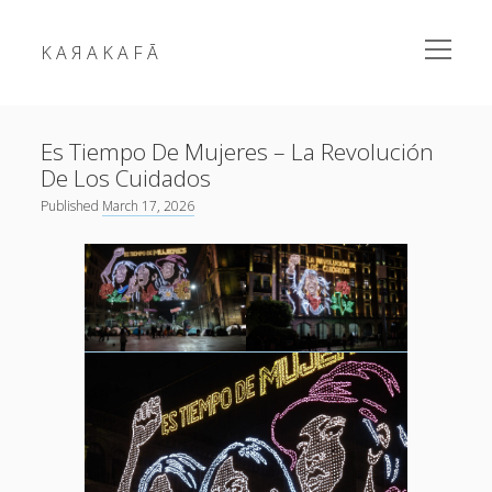
open
K A Я A K A F Ā
menu
Sidebar
Es Tiempo De Mujeres – La Revolución
De Los Cuidados
Published
March 17, 2026
karakafa = ᴀʀɐʃ ᴑʒʛʊɴ
RSS Feed
Link
Mastodon
Mail
fragments
news
photos