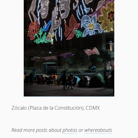
sounds
video
whereabouts
Search
Search
Zócalo (Plaza de la Constitución), CDMX
Read more posts about
photos
or
whereabouts